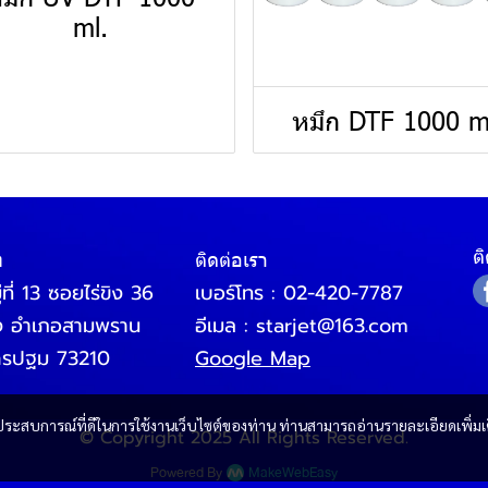
ml.
หมึก DTF 1000 m
ต
ท
ติดต่อเรา
ที่ 13 ซอยไร่ขิง 36
เบอร์โทร :
02-420-7787
ิง อำเภอสามพราน
อีเมล :
starjet@163.com
ครปฐม 73210
Google Map
และประสบการณ์ที่ดีในการใช้งานเว็บไซต์ของท่าน ท่านสามารถอ่านรายละเอียดเพิ่มเ
© Copyright 2025 All Rights Reserved.
Powered By
MakeWebEasy