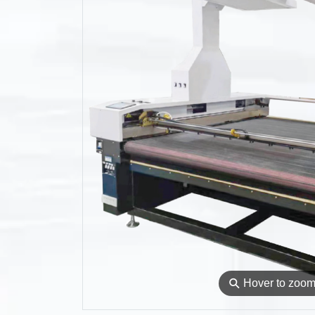
⚲
Hover to zoo