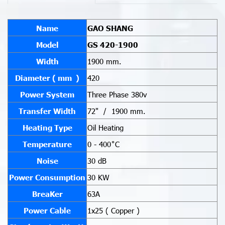
Name
GAO SHANG
Model
GS 420-1900
Width
1900 mm.
Diameter ( mm )
420
Power System
Three Phase 380v
Transfer Width
72" / 1900 mm.
Heating Type
Oil Heating
Temperature
0 - 400˚C
Noise
30 dB
Power Consumption
30 KW
BreaKer
63A
Power Cable
1x25 ( Copper )