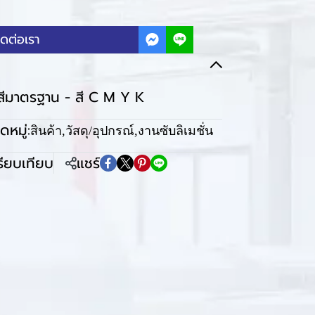
ิดต่อเรา
สีมาตรฐาน - สี C M Y K
หมู่:
สินค้า
,
วัสดุ/อุปกรณ์
,
งานซับลิเมชั่น
รียบเทียบ
แชร์