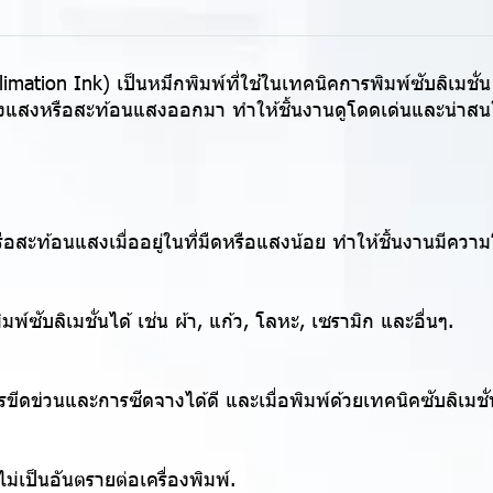
mation Ink) เป็นหมึกพิมพ์ที่ใช้ในเทคนิคการพิมพ์ซับลิเมชั่น 
เรืองแสงหรือสะท้อนแสงออกมา ทำให้ชิ้นงานดูโดดเด่นและน่าสนใจ
รือสะท้อนแสงเมื่ออยู่ในที่มืดหรือแสงน้อย ทำให้ชิ้นงานมีคว
พ์ซับลิเมชั่นได้ เช่น ผ้า, แก้ว, โลหะ, เซรามิก และอื่นๆ.
ขีดข่วนและการซีดจางได้ดี และเมื่อพิมพ์ด้วยเทคนิคซับลิเมชั
ม่เป็นอันตรายต่อเครื่องพิมพ์.