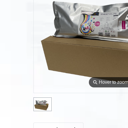
⚲
Hover to zoo